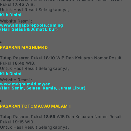
Pukul
17:45
WIB.
Untuk Hasil Result Selengkapnya,
Klik Disini
Website Resmi :
www.singaporepools.com.sg
(Hari Selasa & Jumat Libur)
PASARAN MAGNUM4D
Tutup Pasaran Pukul
18:10
WIB Dan Keluaran Nomor Result
Pukul
18:40
WIB.
Untuk Hasil Result Selengkapnya,
Klik Disini
Website Resmi :
www.magnum4d.my/en
(Hari Senin, Selasa, Kamis, Jumat Libur)
PASARAN TOTOMACAU MALAM 1
Tutup Pasaran Pukul
18:59
WIB Dan Keluaran Nomor Result
Pukul
19:15
WIB.
Untuk Hasil Result Selengkapnya,