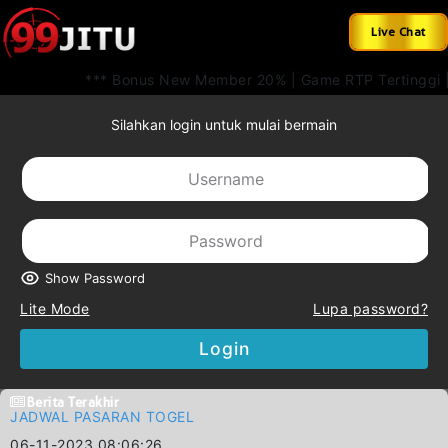
Live Chat
*** Bonus New Member 20% | Game RTP Tertinggi | Situs
Silahkan login untuk mulai bermain
Show Password
Lite Mode
Lupa password?
Login
Berita Terakhir
JADWAL PASARAN TOGEL
06-11-2023 08:06:26