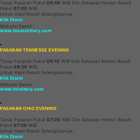
Tutup Pasaran Pukul
06:50
WIB Dan Keluaran Nomor Result
Pukul
07:00
WIB.
Untuk Hasil Result Selengkapnya,
Klik Disini
Website Resmi :
www.texaslottery.com
PASARAN TENNESSE EVENING
Tutup Pasaran Pukul
06:10
WIB Dan Keluaran Nomor Result
Pukul
06:20
WIB.
Untuk Hasil Result Selengkapnya,
Klik Disini
Website Resmi :
www.tnlottery.com
PASARAN OHIO EVENING
Tutup Pasaran Pukul
07:20
WIB Dan Keluaran Nomor Result
Pukul
07:29
WIB.
Untuk Hasil Result Selengkapnya,
Klik Disini