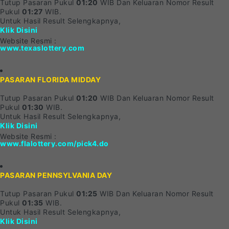
Tutup Pasaran Pukul
01:20
WIB Dan Keluaran Nomor Result
Pukul
01:27
WIB.
Untuk Hasil Result Selengkapnya,
Klik Disini
Website Resmi :
www.texaslottery.com
PASARAN FLORIDA MIDDAY
Tutup Pasaran Pukul
01:20
WIB Dan Keluaran Nomor Result
Pukul
01:30
WIB.
Untuk Hasil Result Selengkapnya,
Klik Disini
Website Resmi :
www.flalottery.com/pick4.do
PASARAN PENNSYLVANIA DAY
Tutup Pasaran Pukul
01:25
WIB Dan Keluaran Nomor Result
Pukul
01:35
WIB.
Untuk Hasil Result Selengkapnya,
Klik Disini