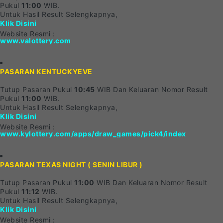
Pukul
11:00
WIB.
Untuk Hasil Result Selengkapnya,
Klik Disini
Website Resmi :
www.valottery.com
PASARAN KENTUCKYEVE
Tutup Pasaran Pukul
10:45
WIB Dan Keluaran Nomor Result
Pukul
11:00
WIB.
Untuk Hasil Result Selengkapnya,
Klik Disini
Website Resmi :
www.kylottery.com/apps/draw_games/pick4/index
PASARAN TEXAS NIGHT ( SENIN LIBUR )
Tutup Pasaran Pukul
11:00
WIB Dan Keluaran Nomor Result
Pukul
11:12
WIB.
Untuk Hasil Result Selengkapnya,
Klik Disini
Website Resmi :